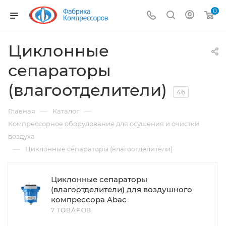
0
Циклонные
сепараторы
(влагоотделители)
46
—
—
Главная
Каталог
Компрессорное оборудование для осушения и очистки
воздуха
—
Циклонные сепараторы (влагоотделители)
Циклонные сепараторы
(влагоотделители) для воздушного
компрессора Abac
7 ТОВАРОВ